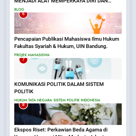
MENJADI ALAT MEMPERKAYA DIRI DAN
MENAKUTI RAKYAT
BLOG
6
Pencapaian Publikasi Mahasiswa Ilmu Hukum
Fakultas Syariah & Hukum, UIN Bandung.
PROJEK MAHASISWA
7
KOMUNIKASI POLITIK DALAM SISTEM
POLITIK
HUKUM TATA NEGARA
SISTEM POLITIK INDONESIA
8
Ekspos Riset: Perkawian Beda Agama di