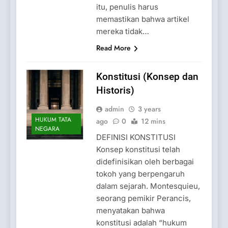
itu, penulis harus
memastikan bahwa artikel
mereka tidak…
Read More
Konstitusi (Konsep dan
Historis)
admin
3 years
HUKUM TATA
ago
0
12 mins
NEGARA
DEFINISI KONSTITUSI
Konsep konstitusi telah
didefinisikan oleh berbagai
tokoh yang berpengaruh
dalam sejarah. Montesquieu,
seorang pemikir Perancis,
menyatakan bahwa
konstitusi adalah “hukum