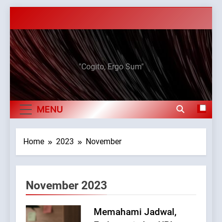
Skip
to
content
Elan Jaelani
"Cogito, Ergo Sum"
MENU
Home
2023
November
November 2023
Memahami Jadwal,