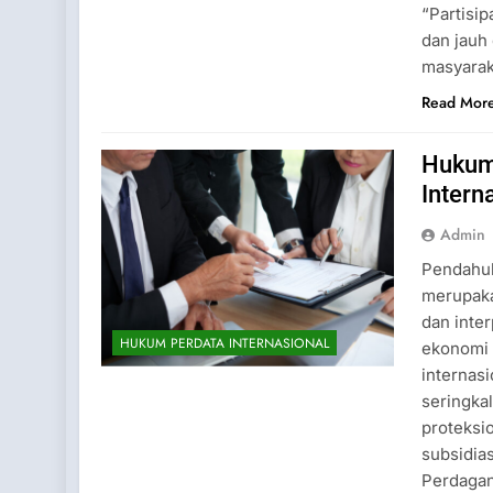
“Partisip
dan jauh 
masyarak
Read Mor
Hukum 
Intern
Admin
Pendahul
merupaka
dan inter
HUKUM PERDATA INTERNASIONAL
ekonomi 
internas
seringkal
proteksi
subsidia
Perdaga