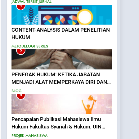
JADWAL TERBIT JURNAL
4
CONTENT-ANALYSIS DALAM PENELITIAN
HUKUM
METODELOGI SERIES
5
PENEGAK HUKUM: KETIKA JABATAN
MENJADI ALAT MEMPERKAYA DIRI DAN
MENAKUTI RAKYAT
BLOG
6
Pencapaian Publikasi Mahasiswa Ilmu
Hukum Fakultas Syariah & Hukum, UIN
Bandung.
PROJEK MAHASISWA