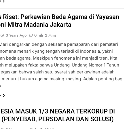
e
 Riset: Perkawian Beda Agama di Yayasan
ni Mitra Madania Jakarta
3 Years Ago
0
2 Mins
 Mari dengarkan dengan seksama pemaparan dari pemateri
enomena menarik yang tengah terjadi di Indonesia, yakni
an beda agama. Meskipun fenomena ini menjadi tren, kita
leh melupakan fakta bahwa Undang-Undang Nomor 1 Tahun
egaskan bahwa salah satu syarat sah perkawinan adalah
n menurut hukum agama masing-masing. Adalah penting bagi
uk…
e
ESIA MASUK 1/3 NEGARA TERKORUP DI
 (PENYEBAB, PERSOALAN DAN SOLUSI)