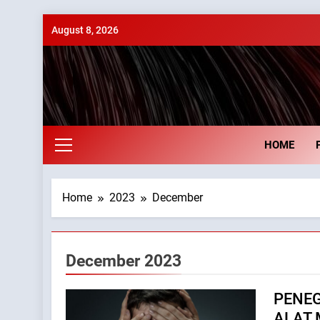
Skip
August 8, 2026
to
content
El
HOME
Home
2023
December
December 2023
PENEG
ALAT 