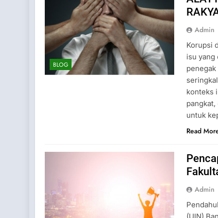
RAKY
Admin
Korupsi 
isu yang 
BLOG
penegak 
seringkal
konteks i
pangkat,
untuk ke
Read Mor
Penca
Fakult
Admin
Pendahul
(UIN) Ba