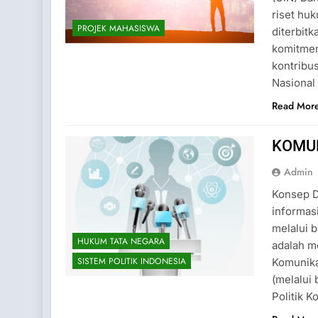
riset huk
PROJEK MAHASISWA
diterbitk
komitme
kontribus
Nasional
Read Mor
KOMUN
Admin
Konsep D
informasi
melalui 
HUKUM TATA NEGARA
adalah m
SISTEM POLITIK INDONESIA
Komunikas
(melalui 
Politik K