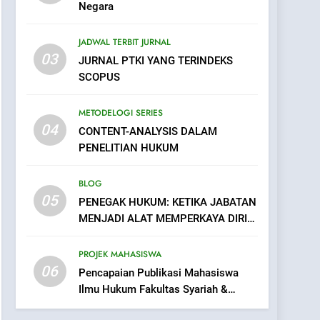
Negara
JADWAL TERBIT JURNAL
03
JURNAL PTKI YANG TERINDEKS
SCOPUS
METODELOGI SERIES
04
CONTENT-ANALYSIS DALAM
PENELITIAN HUKUM
BLOG
05
PENEGAK HUKUM: KETIKA JABATAN
MENJADI ALAT MEMPERKAYA DIRI
DAN MENAKUTI RAKYAT
PROJEK MAHASISWA
06
Pencapaian Publikasi Mahasiswa
Ilmu Hukum Fakultas Syariah &
Hukum, UIN Bandung.