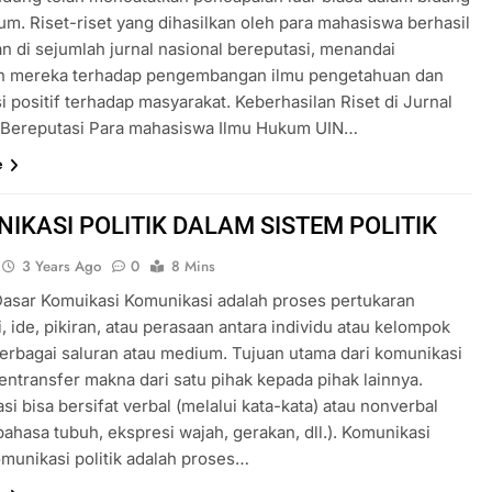
um. Riset-riset yang dihasilkan oleh para mahasiswa berhasil
an di sejumlah jurnal nasional bereputasi, menandai
n mereka terhadap pengembangan ilmu pengetahuan dan
i positif terhadap masyarakat. Keberhasilan Riset di Jurnal
 Bereputasi Para mahasiswa Ilmu Hukum UIN…
e
IKASI POLITIK DALAM SISTEM POLITIK
3 Years Ago
0
8 Mins
asar Komuikasi Komunikasi adalah proses pertukaran
, ide, pikiran, atau perasaan antara individu atau kelompok
berbagai saluran atau medium. Tujuan utama dari komunikasi
entransfer makna dari satu pihak kepada pihak lainnya.
i bisa bersifat verbal (melalui kata-kata) atau nonverbal
bahasa tubuh, ekspresi wajah, gerakan, dll.). Komunikasi
omunikasi politik adalah proses…