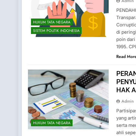
Admin
PENDAHUL
Transpar
HUKUM TATA NEGARA
Corrupti
SISTEM POLITIK INDONESIA
di pering
poin dar
1995. CP
Read Mor
PERA
PENYU
HAK 
Admin
Partisipa
yang arti
HUKUM TATA NEGARA
serta me
ahli sep