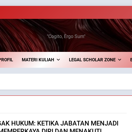
an Jaelani
"Cogito, Ergo Sum"
PROFIL
MATERI KULIAH
LEGAL SCHOLAR ZONE
AK HUKUM: KETIKA JABATAN MENJADI
MEMPERKAYA DIRI DAN MENAKUTI