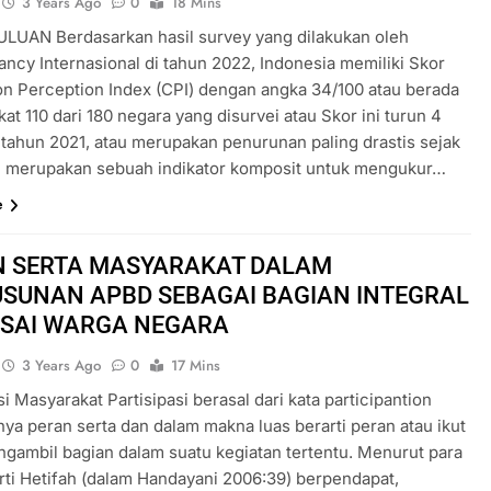
3 Years Ago
0
18 Mins
UAN Berdasarkan hasil survey yang dilakukan oleh
ancy Internasional di tahun 2022, Indonesia memiliki Skor
on Perception Index (CPI) dengan angka 34/100 atau berada
kat 110 dari 180 negara yang disurvei atau Skor ini turun 4
i tahun 2021, atau merupakan penurunan paling drastis sejak
I merupakan sebuah indikator komposit untuk mengukur…
e
N SERTA MASYARAKAT DALAM
SUNAN APBD SEBAGAI BAGIAN INTEGRAL
ASAI WARGA NEGARA
3 Years Ago
0
17 Mins
si Masyarakat Partisipasi berasal dari kata participantion
nya peran serta dan dalam makna luas berarti peran atau ikut
ngambil bagian dalam suatu kegiatan tertentu. Menurut para
erti Hetifah (dalam Handayani 2006:39) berpendapat,