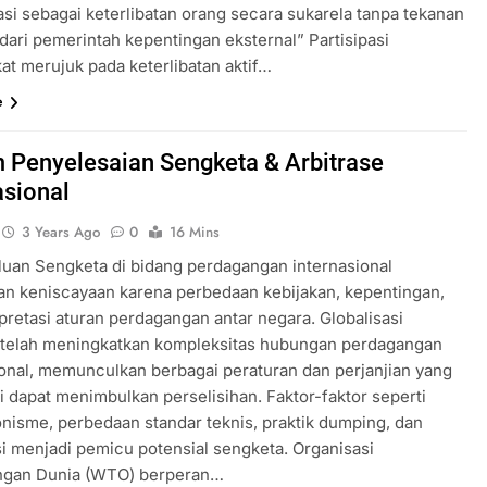
asi sebagai keterlibatan orang secara sukarela tanpa tekanan
dari pemerintah kepentingan eksternal” Partisipasi
at merujuk pada keterlibatan aktif…
e
Penyelesaian Sengketa & Arbitrase
asional
3 Years Ago
0
16 Mins
uan Sengketa di bidang perdagangan internasional
n keniscayaan karena perbedaan kebijakan, kepentingan,
pretasi aturan perdagangan antar negara. Globalisasi
telah meningkatkan kompleksitas hubungan perdagangan
ional, memunculkan berbagai peraturan dan perjanjian yang
i dapat menimbulkan perselisihan. Faktor-faktor seperti
onisme, perbedaan standar teknis, praktik dumping, dan
si menjadi pemicu potensial sengketa. Organisasi
ngan Dunia (WTO) berperan…