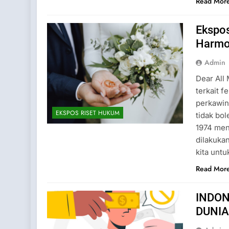
Read Mor
Ekspos
Harmo
Admin
Dear All
terkait f
perkawin
EKSPOS RISET HUKUM
tidak bo
1974 men
dilakuka
kita unt
Read Mor
INDON
DUNIA