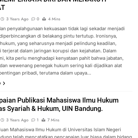
AT
3 Years Ago
0
4 Mins
dan penyalahgunaan kekuasaan tidak lagi sekadar menjadi
diperbincangkan di belakang pintu tertutup. Ironisnya,
hukum, yang seharusnya menjadi pelindung keadilan,
i terjerat dalam jaringan korupsi dan kejahatan. Dalam
ni, kita perlu menghadapi kenyataan pahit bahwa jabatan,
 dan wewenang penegak hukum sering kali dijadikan alat
pentingan pribadi, terutama dalam upaya…
e
paian Publikasi Mahasiswa Ilmu Hukum
as Syariah & Hukum, UIN Bandung.
3 Years Ago
1
7 Mins
uan Mahasiswa Ilmu Hukum di Universitas Islam Negeri
ndung telah mencatatkan pencapaian luar biasa dalam bidang