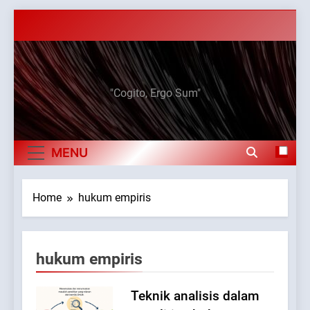
Skip
to
content
Elan Jaelani
"Cogito, Ergo Sum"
MENU
Home
hukum empiris
hukum empiris
Teknik analisis dalam