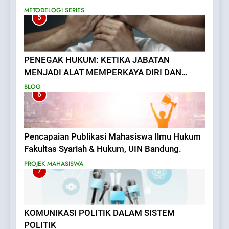
METODELOGI SERIES
5
PENEGAK HUKUM: KETIKA JABATAN
MENJADI ALAT MEMPERKAYA DIRI DAN
MENAKUTI RAKYAT
BLOG
6
Pencapaian Publikasi Mahasiswa Ilmu Hukum
Fakultas Syariah & Hukum, UIN Bandung.
PROJEK MAHASISWA
7
KOMUNIKASI POLITIK DALAM SISTEM
POLITIK