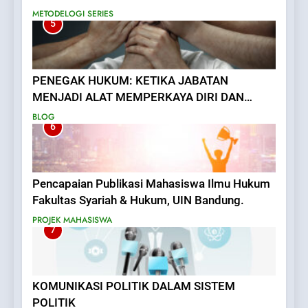
METODELOGI SERIES
5
PENEGAK HUKUM: KETIKA JABATAN
MENJADI ALAT MEMPERKAYA DIRI DAN
MENAKUTI RAKYAT
BLOG
6
Pencapaian Publikasi Mahasiswa Ilmu Hukum
Fakultas Syariah & Hukum, UIN Bandung.
PROJEK MAHASISWA
7
KOMUNIKASI POLITIK DALAM SISTEM
POLITIK