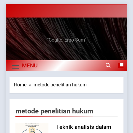
Skip
to
content
Elan Jaelani
"Cogito, Ergo Sum"
MENU
Home
metode penelitian hukum
metode penelitian hukum
Teknik analisis dalam